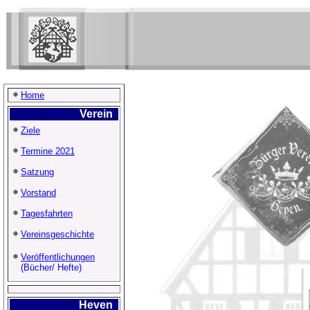
Home
Verein
Ziele
Termine 2021
Satzung
Vorstand
Tagesfahrten
Vereinsgeschichte
Veröffentlichungen
(Bücher/ Hefte)
Heven