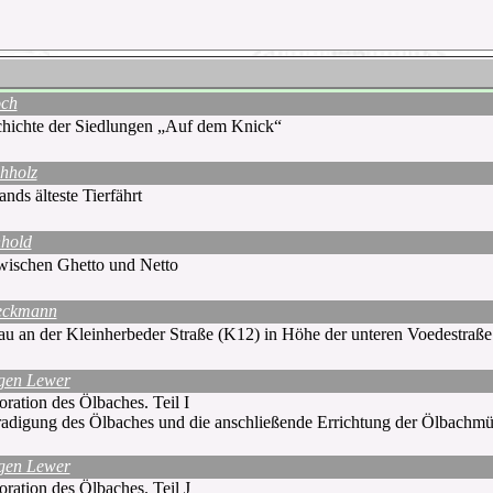
och
hichte der Siedlungen „Auf dem Knick“
hholz
nds älteste Tierfährt
nhold
ischen Ghetto und Netto
eckmann
au an der Kleinherbeder Straße (K12) in Höhe der unteren Voedestraße
gen Lewer
ration des Ölbaches. Teil I
adigung des Ölbaches und die anschließende Errichtung der Ölbachm
gen Lewer
ration des Ölbaches. Teil J