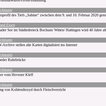
olonialwaren-Gross-Handlung
eckmann
mprofil des Tiefs „Sabine“ zwischen dem 9. und 10. Februar 2020 gem
and Essen
er See im Städtedreieck Bochum/ Witten/ Hattingen wird 40 Jahre alt
eckmann
rchive stellen alte Karten digitalisiert ins Internet
eckmann
eder Ruhrbrücke
eckmann
der vom Hevener Kleff
eckmann
ng von Kohlendioxyd durch Fleischverzicht