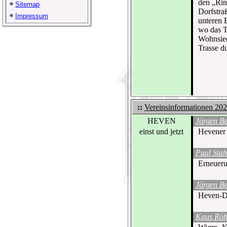
den „Rin
Sitemap
Dorfstra
Impressum
unteren 
wo das T
Wohnsied
Trasse d
::
Vereinsinformationen 20
HEVEN
Jörgen B
einst und jetzt
Hevener 
Paul Stah
Erneueru
Jörgen B
Heven-Do
Kaus Röh