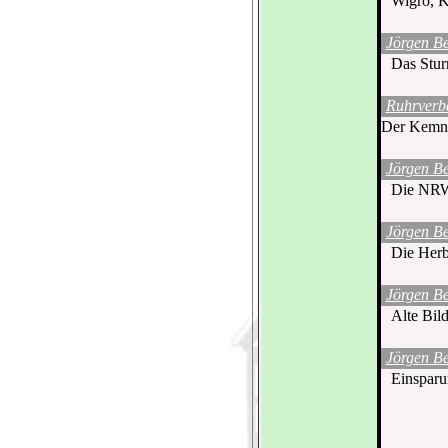
Wigro, K
Jörgen B
Das Stur
Ruhrverb
Der Kemnad
Jörgen B
Die NRW-A
Jörgen B
Die Herb
Jörgen B
Alte Bil
Jörgen B
Einsparu