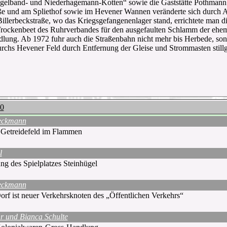
gelband- und Niederhagemann-Kotten“ sowie die Gaststätte Pothmann
ße und am Spliethof sowie im Hevener Wannen veränderte sich durch
Billerbeckstraße, wo das Kriegsgefangenenlager stand, errichtete man d
rockenbeet des Ruhrverbandes für den ausgefaulten Schlamm der ehemal
lung. Ab 1972 fuhr auch die Straßenbahn nicht mehr bis Herbede, so
urchs Hevener Feld durch Entfernung der Gleise und Strommasten still
20
eckmann
Getreidefeld im Flammen
l
ng des Spielplatzes Steinhügel
eckmann
rf ist neuer Verkehrsknoten des „Öffentlichen Verkehrs“
r und Bianca Schulte