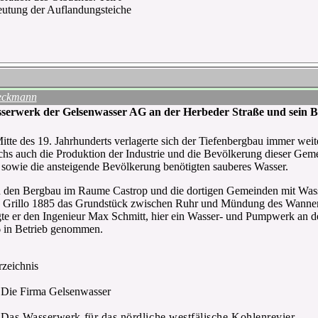
utung der Auflandungsteiche
eckmann
serwerk der Gelsenwasser AG an der Herbeder Straße und sein 
tte des 19. Jahrhunderts verlagerte sich der Tiefenbergbau immer weite
hs auch die Produktion der Industrie und die Bevölkerung dieser Gem
e sowie die ansteigende Bevölkerung benötigten sauberes Wasser.
den Bergbau im Raume Castrop und die dortigen Gemeinden mit Wasser
h Grillo 1885 das Grundstück zwischen Ruhr und Mündung des Wannen
gte er den Ingenieur Max Schmitt, hier ein Wasser- und Pumpwerk an
6 in Betrieb genommen.
zeichnis
Die Firma Gelsenwasser
Das Wasserwerk für das nördliche westfälische Kohlenrevier