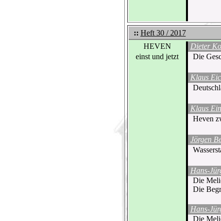
::
Heft 30 / 2017
HEVEN
Dieter K
einst und jetzt
Die Gesc
Klaus Eic
Deutschla
Klaus Ei
Heven zw
Jörgen B
Wasserst
Hans-Jür
Die Melio
Die Begr
Hans-Jür
Die Melio