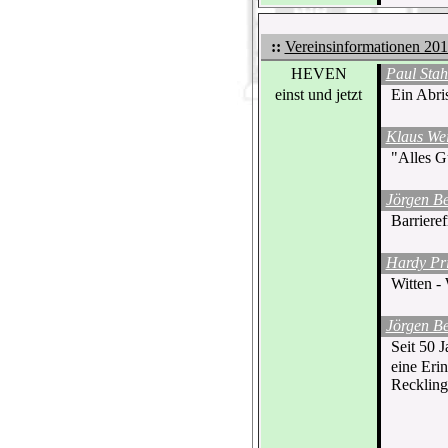
::
Vereinsinformationen 20
HEVEN
Paul Stah
einst und jetzt
Ein Abri
Klaus We
"Alles G
Jörgen B
Barriere
Hardy Pri
Witten -
Jörgen B
Seit 50 
eine Eri
Recklin