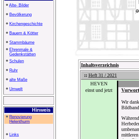
Alte- Bilder
Bevölkerung
Kirchengeschichte
Bauern & Kötter
Stammbäume
Ehrenmale &
Gedenkstätten
Schulen
Inhaltsverzeichnis
Ruhr
::
Heft 31 / 2021
alte Maße
HEVEN
Umwelt
einst und jetzt
Vorwort
Wir dank
Bildband
Hinweis
Renovierung
Während 
Helenthurm
Herbeder 
umbenann
Links
mittlere