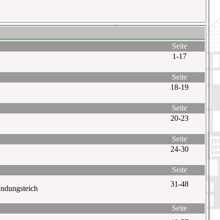
Seite
1-17
Seite
18-19
Seite
20-23
Seite
24-30
Seite
31-48
ündungsteich
Seite