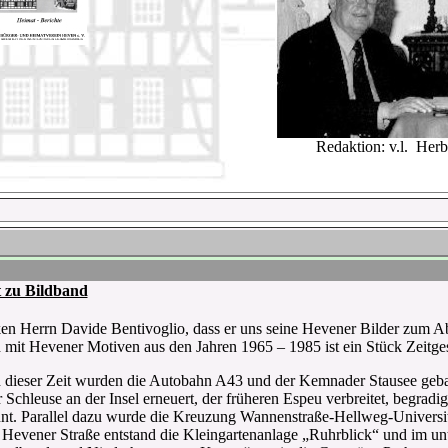
Redaktion: v.l. Her
 zu Bildband
en Herrn Davide Bentivoglio, dass er uns seine Hevener Bilder zum Abd
 mit Hevener Motiven aus den Jahren 1965 – 1985 ist ein Stück Zeitges
dieser Zeit wurden die Autobahn A43 und der Kemnader Stausee gebau
Schleuse an der Insel erneuert, der früheren Espeu verbreitet, begradigt
t. Parallel dazu wurde die Kreuzung Wannenstraße-Hellweg-Universitä
n Hevener Straße entstand die Kleingartenanlage „Ruhrblick“ und im unt