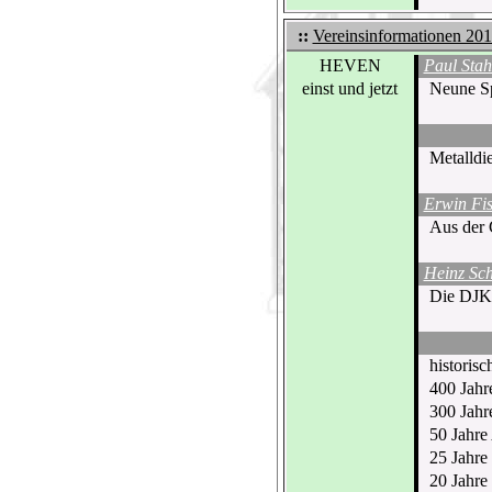
::
Vereinsinformationen 20
HEVEN
Paul Stah
einst und jetzt
Neune Sp
Metalldi
Erwin Fis
Aus der 
Heinz Sc
Die DJK 
historisc
400 Jahr
300 Jahr
50 Jahre
25 Jahre
20 Jahre