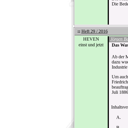
Die Bede
::
Heft 29 / 2016
HEVEN
Jörgen B
einst und jetzt
Das Was
Ab der Mi
dazu wuc
Industri
Um auch 
Friedric
beauftra
Juli 188
Inhaltsver
A.
B.